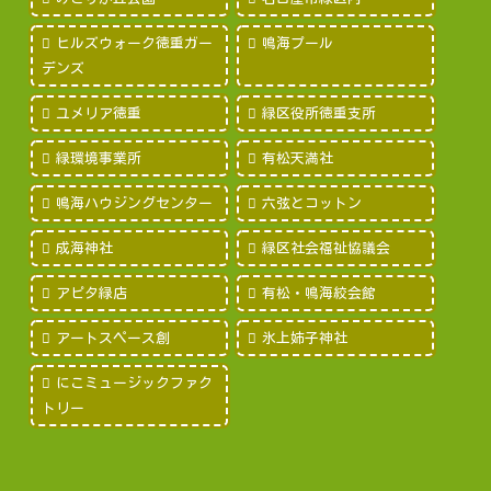
ヒルズウォーク徳重ガー
鳴海プール
デンズ
ユメリア徳重
緑区役所徳重支所
緑環境事業所
有松天満社
鳴海ハウジングセンター
六弦とコットン
成海神社
緑区社会福祉協議会
アピタ緑店
有松・鳴海絞会館
アートスペース創
氷上姉子神社
にこミュージックファク
トリー