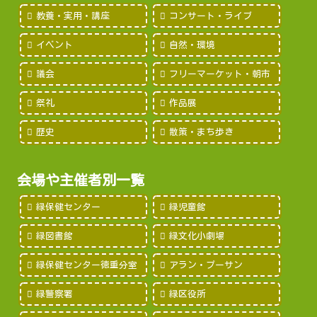
教養・実用・講座
コンサート・ライブ
イベント
自然・環境
議会
フリーマーケット・朝市
祭礼
作品展
歴史
散策・まち歩き
会場や主催者別一覧
緑保健センター
緑児童館
緑図書館
緑文化小劇場
緑保健センター徳重分室
アラン・プーサン
緑警察署
緑区役所