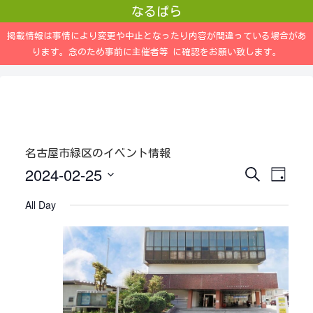
なるぱら
掲載情報は事情により変更や中止となったり内容が間違っている場合があ
ります。念のため事前に主催者等 に確認をお願い致します。
名古屋市緑区のイベント情報
2024-02-25
S
E
E
D
e
a
a
S
v
v
y
All Day
r
e
c
e
e
h
l
n
n
e
c
t
t
t
s
V
d