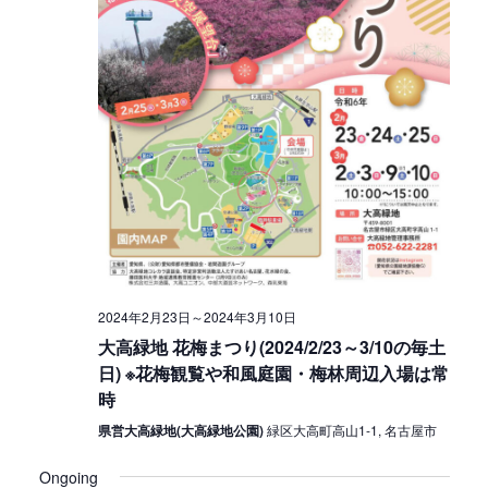
2024年2月23日
～
2024年3月10日
大高緑地 花梅まつり(2024/2/23～3/10の毎土
日) ※花梅観覧や和風庭園・梅林周辺入場は常
時
県営大高緑地(大高緑地公園)
緑区大高町高山1-1, 名古屋市
Ongoing