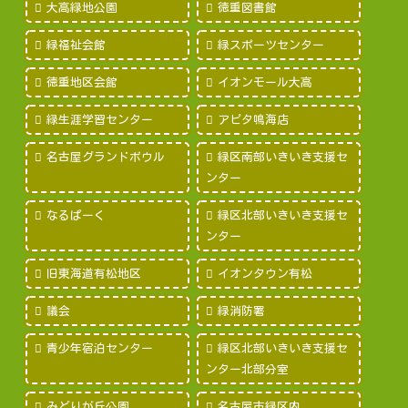
大高緑地公園
徳重図書館
緑福祉会館
緑スポーツセンター
徳重地区会館
イオンモール大高
緑生涯学習センター
アピタ鳴海店
名古屋グランドボウル
緑区南部いきいき支援セ
ンター
なるぱーく
緑区北部いきいき支援セ
ンター
旧東海道有松地区
イオンタウン有松
議会
緑消防署
青少年宿泊センター
緑区北部いきいき支援セ
ンター北部分室
みどりが丘公園
名古屋市緑区内