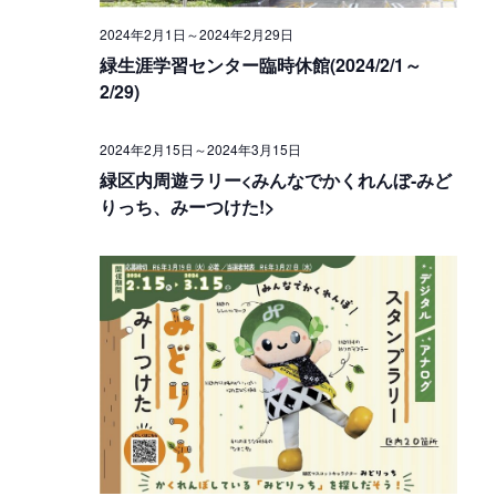
S
i
a
2024年2月1日
～
2024年2月29日
e
e
緑生涯学習センター臨時休館(2024/2/1～
t
2/29)
e
a
w
.
r
s
2024年2月15日
～
2024年3月15日
緑区内周遊ラリー<みんなでかくれんぼ‐みど
c
N
りっち、みーつけた!>
h
a
a
v
n
i
d
g
V
a
i
t
e
i