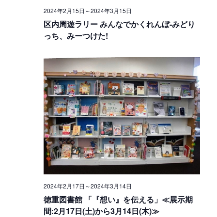
w
o
2024年2月15日
～
2024年3月15日
s
n
区内周遊ラリー みんなでかくれんぼ‐みどり
っち、みーつけた!
N
a
v
i
g
a
t
i
o
2024年2月17日
～
2024年3月14日
n
徳重図書館 「『想い』を伝える」≪展示期
間:2月17日(土)から3月14日(木)≫